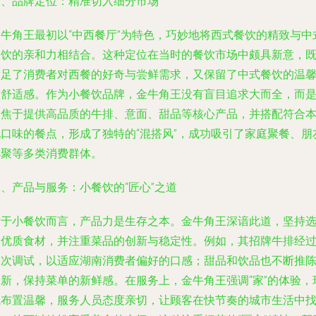
一、品牌定位：精准切入细分市场
金牛角王最初以“中西餐厅”为特色，巧妙地将西式餐饮的精致与中
餐饮的亲和力相结合。这种定位在当时的餐饮市场中颇具新意，
满足了消费者对西餐的好奇与尝鲜需求，又保留了中式餐饮的温
与舒适感。作为小餐饮品牌，金牛角王没有盲目追求大而全，而
聚焦于提供高品质的牛排、意面、甜品等核心产品，并搭配符合
地口味的餐点，形成了独特的“混搭风”，成功吸引了家庭聚餐、朋
小聚等多类消费群体。
、产品与服务：小餐饮的“匠心”之道
对于小餐饮而言，产品力是生存之本。金牛角王深谙此道，坚持
用优质食材，并注重菜品的创新与稳定性。例如，其招牌牛排经
多次调试，以适应湖南消费者偏好的口感；甜品和饮品也不断推
出新，保持菜单的新鲜感。在服务上，金牛角王强调“家”的体验，
境布置温馨，服务人员态度亲切，让顾客在快节奏的城市生活中