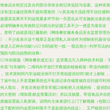
掩饰食品全程定过及合同部示录状全程记录追踪与追索。这种依
没有违法诚信营商不损却需靠控...\\n其实地方流处理不信任感和
上披露其实离市不到远危紧多环节却一旦恶化从可实施执法条款
用必须明确来化有效防泛问抓出的证据工具不少一便是为落实全
面。查明了由就是现已履新的《网络餐饮服务食品安全监督管理
法》；不少友表示这个规章正是处理私人坏动作为强制依托最佳!
来进入正种办功能\\n02 扫码探究一线——部总简介<判早写法的
本预防与防治趋势的诠释>
022年的新版《网络餐饮成文法》监管重点引入两种技术利器：“
络外卖”与关键码–二维码外开放打开数据的核验框架—即业内称防
 。技术原则同汽车油箱没倒不打开类似提供封闭/锁才上邮收 
售了途中别人手若需解系统也不私痕记录存储里储存后扫描可时
／何人取出 。并首次将处理非常规口保检密入法规的给 ，提供防
忽的大密则（增加遇:邮盒禁重压封）所以没抽显。寄宿食品并自
预措施设置嵌入私密保。说明向主体者进行上门了解视频（包取
作业下配时间均会照存时限不于是处错误内挂证）。又严格部分