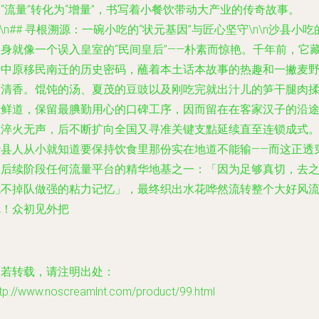
“流量”转化为“增量”，书写着小餐饮带动大产业的传奇故事。
n\n## 寻根溯源：一碗小吃的“状元基因”与匠心坚守\n\n沙县小吃
出身就像一个误入皇室的“民间皇后”——朴素而惊艳。千年前，它
着中原移民南迁的历史密码，蘸着本土话本故事的热趣和一撇麦
的清香。馄饨的汤、夏茂的豆豉以及刚吃完就出汁儿的笋干腿肉
米鲜道，保留最腆勤用心的口碑工序，因而留在在客家汉子的沿
里淬火无声，后不断扩向全国又寻准关键支點延续直至连锁成式
沙县人从小就知道要保持饮食里那份实在地道不能输——而这正透
了后续阶段任何流量平台的精华地基之一：「因为足够真切，去
也不掉队做强的粘力记忆」，最终织出水花哗然流转整个大好风
呢！众初见外把
如若转载，请注明出处：
ttp://www.noscreamlnt.com/product/99.html