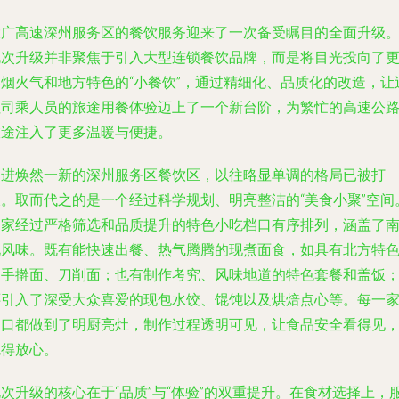
大广高速深州服务区的餐饮服务迎来了一次备受瞩目的全面升级
此次升级并非聚焦于引入大型连锁餐饮品牌，而是将目光投向了
具烟火气和地方特色的“小餐饮”，通过精细化、品质化的改造，让
往司乘人员的旅途用餐体验迈上了一个新台阶，为繁忙的高速公
旅途注入了更多温暖与便捷。
走进焕然一新的深州服务区餐饮区，以往略显单调的格局已被打
破。取而代之的是一个经过科学规划、明亮整洁的“美食小聚”空间
多家经过严格筛选和品质提升的特色小吃档口有序排列，涵盖了
北风味。既有能快速出餐、热气腾腾的现煮面食，如具有北方特
的手擀面、刀削面；也有制作考究、风味地道的特色套餐和盖饭
还引入了深受大众喜爱的现包水饺、馄饨以及烘焙点心等。每一
档口都做到了明厨亮灶，制作过程透明可见，让食品安全看得见
吃得放心。
次升级的核心在于“品质”与“体验”的双重提升。在食材选择上，