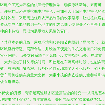
务区建立了更为严格的供应链管理体系，确保原料新鲜、来源可
溯。许多档口还注重挖掘本地特色，例如引入了深州本地特色的
桃风味饮品、采用周边优质农产品制作的农家菜等，让过往旅客
短暂休憩中也能品味到一丝地道的地方风味，使服务区不再是千
一律的中转站，而成为展示地方风情的窗口。
除了菜品本身的升级，用餐环境和服务细节也得到了显著优化。
餐区域座椅舒适、间距合理，并设置了便捷的手机充电接口和免
Wi-Fi网络。点餐支付系统全面智能化，支持扫码点餐、在线支
付，大大缩短了排队等候时间，即使是在车流高峰时段，也能实
高效、有序的用餐流程。服务区还特别增加了人性化服务，如为
途货车司机提供实惠量大套餐，为带小孩的家庭提供儿童餐椅和
淡饮食选择等。
“小餐饮”的升级，背后是高速服务区运营理念的转变——从满足基
理需求的“补给站”，向注重体验、关怀与品质的“温馨驿站”转型