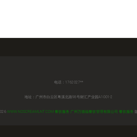
电话：1762027**
地址：广州市白云区粤溪北路98号财汇产业园A1001-2
2026
WWW.NOSCREAMLNT.COM
餐饮服务
广州万德福餐饮管理有限公司
餐饮服务