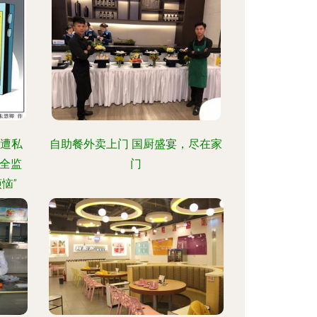
疑遭私
自助餐外卖上门 国厨盛宴，尽在家
全监
门
恼”