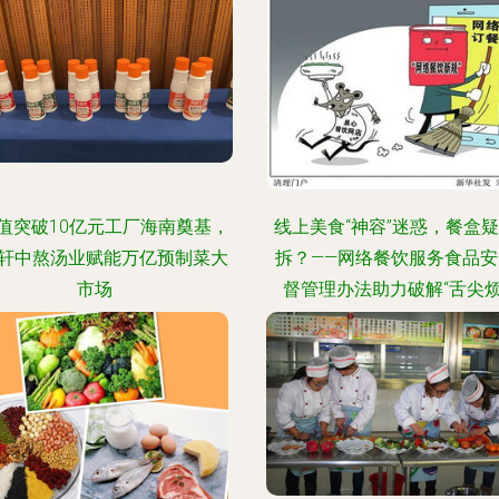
值突破10亿元工厂海南奠基，
线上美食“神容”迷惑，餐盒
轩中熬汤业赋能万亿预制菜大
拆？——网络餐饮服务食品安
市场
督管理办法助力破解“舌尖烦